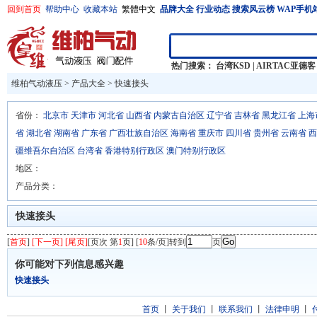
回到首页
帮助中心
收藏本站
繁體中文
品牌大全
行业动态
搜索风云榜
WAP手机
热门搜索：
台湾KSD
|
AIRTAC亚德客
维柏气动液压
>
产品大全
>
快速接头
省份：
北京市
天津市
河北省
山西省
内蒙古自治区
辽宁省
吉林省
黑龙江省
上海
省
湖北省
湖南省
广东省
广西壮族自治区
海南省
重庆市
四川省
贵州省
云南省
西
疆维吾尔自治区
台湾省
香港特别行政区
澳门特别行政区
地区：
产品分类：
快速接头
[
首页
]
[下一页] [尾页]
[页次 第
1
页] [
10
条/页]转到
页
你可能对下列信息感兴趣
快速接头
首页
丨
关于我们
丨
联系我们
丨
法律申明
丨