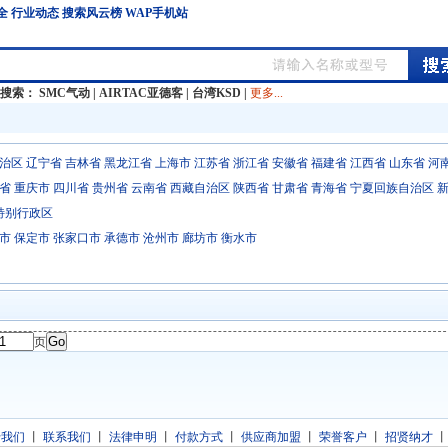
全
行业动态
搜索风云榜
WAP手机站
门搜索：
SMC气动
|
AIRTAC亚德客
|
台湾KSD
|
更多...
治区
辽宁省
吉林省
黑龙江省
上海市
江苏省
浙江省
安徽省
福建省
江西省
山东省
河
省
重庆市
四川省
贵州省
云南省
西藏自治区
陕西省
甘肃省
青海省
宁夏回族自治区
特别行政区
市
保定市
张家口市
承德市
沧州市
廊坊市
衡水市
页
于我们
丨
联系我们
丨
法律申明
丨
付款方式
丨
供应商加盟
丨
荣誉客户
丨
招贤纳才