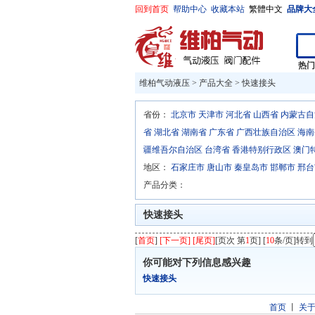
回到首页
帮助中心
收藏本站
繁體中文
品牌大
热
维柏气动液压
>
产品大全
>
快速接头
省份：
北京市
天津市
河北省
山西省
内蒙古自
省
湖北省
湖南省
广东省
广西壮族自治区
海南
疆维吾尔自治区
台湾省
香港特别行政区
澳门
地区：
石家庄市
唐山市
秦皇岛市
邯郸市
邢台
产品分类：
快速接头
[
首页
]
[下一页] [尾页]
[页次 第
1
页] [
10
条/页]转到
你可能对下列信息感兴趣
快速接头
首页
丨
关