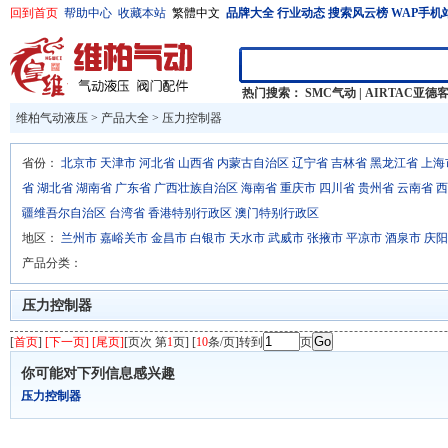
回到首页
帮助中心
收藏本站
繁體中文
品牌大全
行业动态
搜索风云榜
WAP手机
热门搜索：
SMC气动
|
AIRTAC亚德
维柏气动液压
>
产品大全
>
压力控制器
省份：
北京市
天津市
河北省
山西省
内蒙古自治区
辽宁省
吉林省
黑龙江省
上海
省
湖北省
湖南省
广东省
广西壮族自治区
海南省
重庆市
四川省
贵州省
云南省
西
疆维吾尔自治区
台湾省
香港特别行政区
澳门特别行政区
地区：
兰州市
嘉峪关市
金昌市
白银市
天水市
武威市
张掖市
平凉市
酒泉市
庆阳
产品分类：
压力控制器
[
首页
]
[下一页] [尾页]
[页次 第
1
页] [
10
条/页]转到
页
你可能对下列信息感兴趣
压力控制器