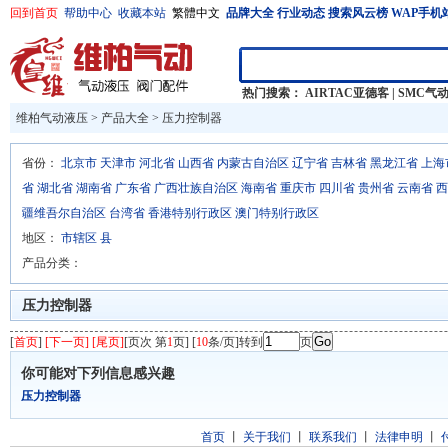
回到首页
帮助中心
收藏本站
繁體中文
品牌大全
行业动态
搜索风云榜
WAP手机
热门搜索：
AIRTAC亚德客
|
SMC气
维柏气动液压
>
产品大全
>
压力控制器
省份：
北京市
天津市
河北省
山西省
内蒙古自治区
辽宁省
吉林省
黑龙江省
上海
省
湖北省
湖南省
广东省
广西壮族自治区
海南省
重庆市
四川省
贵州省
云南省
西
疆维吾尔自治区
台湾省
香港特别行政区
澳门特别行政区
地区：
市辖区
县
产品分类：
压力控制器
[
首页
]
[下一页] [尾页]
[页次 第
1
页] [
10
条/页]转到
页
你可能对下列信息感兴趣
压力控制器
首页
丨
关于我们
丨
联系我们
丨
法律申明
丨