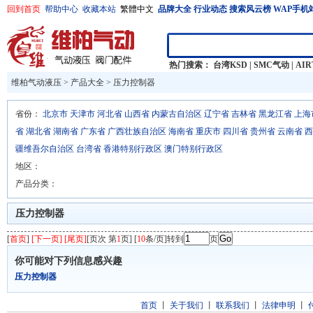
回到首页
帮助中心
收藏本站
繁體中文
品牌大全
行业动态
搜索风云榜
WAP手机
热门搜索：
台湾KSD
|
SMC气动
|
AI
维柏气动液压
>
产品大全
>
压力控制器
省份：
北京市
天津市
河北省
山西省
内蒙古自治区
辽宁省
吉林省
黑龙江省
上海
省
湖北省
湖南省
广东省
广西壮族自治区
海南省
重庆市
四川省
贵州省
云南省
西
疆维吾尔自治区
台湾省
香港特别行政区
澳门特别行政区
地区：
产品分类：
压力控制器
[
首页
]
[下一页] [尾页]
[页次 第
1
页] [
10
条/页]转到
页
你可能对下列信息感兴趣
压力控制器
首页
丨
关于我们
丨
联系我们
丨
法律申明
丨