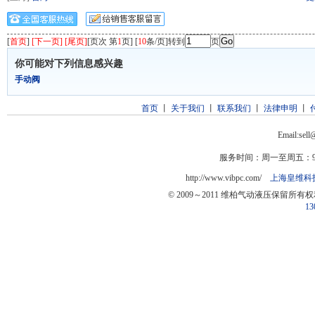
[
首页
]
[下一页] [尾页]
[页次 第
1
页] [
10
条/页]转到
页
你可能对下列信息感兴趣
手动阀
首页
丨
关于我们
丨
联系我们
丨
法律申明
丨
Email:sel
服务时间：周一至周五：9:0
http://www.vibpc.com/
上海皇维科
© 2009～2011 维柏气动液压保留所有
13