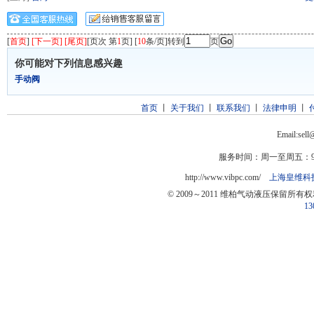
[
首页
]
[下一页] [尾页]
[页次 第
1
页] [
10
条/页]转到
页
你可能对下列信息感兴趣
手动阀
首页
丨
关于我们
丨
联系我们
丨
法律申明
丨
Email:sel
服务时间：周一至周五：9:0
http://www.vibpc.com/
上海皇维科
© 2009～2011 维柏气动液压保留所有
13