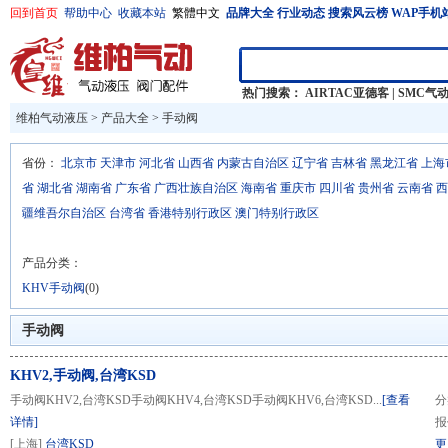
回到首页
帮助中心
收藏本站
繁體中文
品牌大全
行业动态
搜索风云榜
WAP手机
热门搜索：
AIRTAC亚德客
|
SMC气
维柏气动液压
>
产品大全
>
手动阀
省份：
北京市
天津市
河北省
山西省
内蒙古自治区
辽宁省
吉林省
黑龙江省
上海
省
湖北省
湖南省
广东省
广西壮族自治区
海南省
重庆市
四川省
贵州省
云南省
西
疆维吾尔自治区
台湾省
香港特别行政区
澳门特别行政区
产品分类：
KHV手动阀
(0)
手动阀
KHV2,手动阀,台湾KSD
手动阀KHV2,台湾KSD手动阀KHV4,台湾KSD手动阀KHV6,台湾KSD...
[查看
分
详情]
报
[上海]
台湾KSD
更