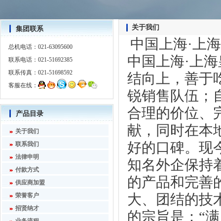
关于我们
集团联系
中国上海·上
总机电话：021-63095600
中国上海·上
联系电话：021-51692385
联系传真：021-51698592
结向上，善于
客服在线：
锐销售队伍；自
合理的价位、
产品目录
献，同时在本
关于我们
好的口碑。现
联系我们
法律申明
知名外企保持
付款方式
的产品和完善
供应商加盟
大、团结的技
荣誉客户
招贤纳才
的宗旨是：“